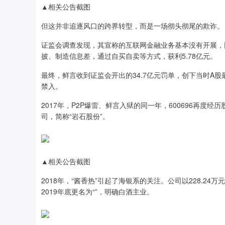
▲相关公告截图
但这并非追逐风口的跨界转型，而是一场彻头彻尾的欺诈。
证监会调查发现，其宣称的互联网金融业务基本没有开展，
披、制造信息差，通过自买自卖等方式，获利5.78亿元。
最终，鲜言收到证监会开出的34.7亿元罚单，创下当时A
禁入。
2017年，P2P爆雷、鲜言入狱的同一年，600696再
司，简称“岩石股份”。
▲相关公告截图
2018年，“酱香热”引起了海银系的关注。公司以228.2
2019年底更名为“”，明确白酒主业。