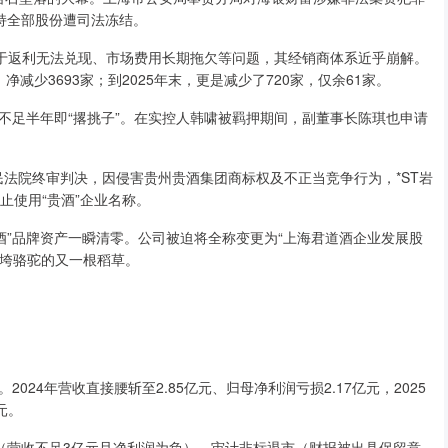
持全部股份遭司法冻结。
由于返利无法兑现、市场费用长期拖欠等问题，其经销商体系近乎崩解。
家，净减少3693家；到2025年末，更是减少了720家，仅余61家。
不足半年即“撂挑子”。在实控人韩啸被羁押期间，副董事长陈琪也申请
人民法院终审判决，因侵害贵州贵酒集团商标权及不正当竞争行为，*ST岩
止使用“贵酒”企业名称。
贵酒”品牌资产一瞬清零。公司被迫将全称变更为“上海君道酒企业发展股
压垮骆驼的又一根稻草。
24年营收直接腰斩至2.85亿元、归母净利润亏损2.17亿元，2025
元。
退市（营收不足3亿元且净利润为负）、审计非标退市（财报被出具保留意