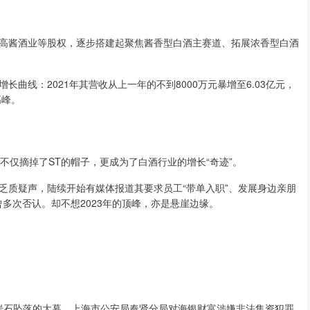
高酱酒业等股权，逐步搭建起聚焦酱香型白酒主赛道、拓展浓香型白酒
曲线：2021年其营收从上一年的不到8000万元暴增至6.03亿元，
高峰。
不仅摘掉了ST的帽子，更成为了白酒行业的增长“奇迹”。
乏质疑声，陆续开始有媒体报道其要求员工“带单入职”、发展身边亲朋
曾多次否认。却不想2023年的顶峰，亦是悬崖边缘。
ST岩石坠落的大幕。上海市公安局奉贤分局对海银财富涉嫌非法集资犯罪