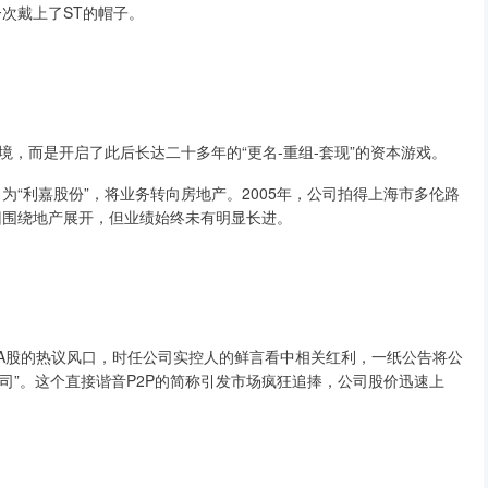
一次戴上了ST的帽子。
，而是开启了此后长达二十多年的“更名-重组-套现”的资本游戏。
为“利嘉股份”，将业务转向房地产。2005年，公司拍得上海市多伦路
旧围绕地产展开，但业绩始终未有明显长进。
正值A股的热议风口，时任公司实控人的鲜言看中相关红利，一纸公告将公
公司”。这个直接谐音P2P的简称引发市场疯狂追捧，公司股价迅速上