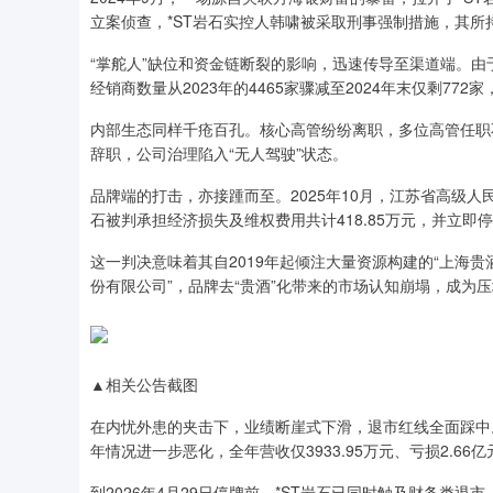
立案侦查，*ST岩石实控人韩啸被采取刑事强制措施，其所
“掌舵人”缺位和资金链断裂的影响，迅速传导至渠道端。
经销商数量从2023年的4465家骤减至2024年末仅剩772
内部生态同样千疮百孔。核心高管纷纷离职，多位高管任职
辞职，公司治理陷入“无人驾驶”状态。
品牌端的打击，亦接踵而至。2025年10月，江苏省高级
石被判承担经济损失及维权费用共计418.85万元，并立即停
这一判决意味着其自2019年起倾注大量资源构建的“上海
份有限公司”，品牌去“贵酒”化带来的市场认知崩塌，成为
▲相关公告截图
在内忧外患的夹击下，业绩断崖式下滑，退市红线全面踩中。20
年情况进一步恶化，全年营收仅3933.95万元、亏损2.66亿
到2026年4月29日停牌前，*ST岩石已同时触及财务类