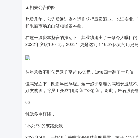
▲相关公告截图
此后几年，它先后通过资本运作获得章贡酒业、长江实业、
和果酒市场的白酒领域基本盘。
在这一波资本整合的推动下，其业绩跑出了一条令人瞩目的增长
2022年突破10亿元，2023年更是达到了16.29亿元的历史
从年营收不到亿元跃升至超16亿元，短短四年翻了十几倍，
但高光之下，阴影早已浮现。这一超乎常理的高增长业绩不
好友购酒，将员工变成“团购商”“经销商”。对此，岩石股份
02
触礁多重红线，
“不死鸟”的末路悲歌
2024年9月，一场源自关联方海银财富的暴雷，拉开了*