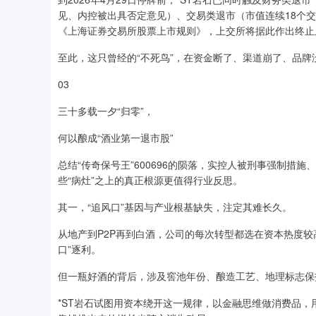
见、内控被出具否定意见）、交易类退市（市值连续18个交
《上海证券交易所股票上市规则》，上交所将据此作出终止
至此，这只曾经的“不死鸟”，在资金断了、渠道崩了、品
03
三十多载一夕“归零”，
何以酿成“酒业第一退市股”
总结“传奇保号王”600696的陨落，实控人被刑事强制
些“病灶”之上的真正根源更值得行业反思。
其一，“追风口”基因与产业根基缺失，注定其难长久。
从地产到P2P再到白酒，公司的每次转型都选在资本热度
口”逐利。
但一瓶好酒的背后，涉及窖池年份、酿造工艺、地理标志保
*ST岩石试图用资本绕开这一规律，以金融思维做消费品