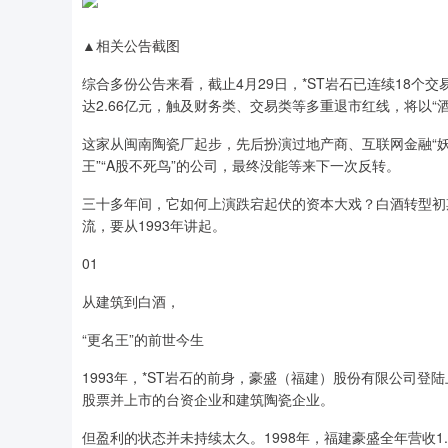
▲相关公告截图
综合多份公告来看，截止4月29日，*ST岩石已连续18个交易
达2.66亿元，触及财务类、交易类等多重退市红线，将以“
这家从闽南陶瓷厂起步，先后扮演过地产商、互联网金融“妖
王”“A股不死鸟”的公司，最终没能等来下一次反转。
三十多年间，它如何上演跌宕起伏的资本大戏？白酒转型初期
流，要从1993年讲起。
01
从建筑到白酒，
“更名王”的前世今生
1993年，*ST岩石的前身，豪盛（福建）股份有限公司登
股票并上市的台资企业和建筑陶瓷企业。
但盈利的状态并未持续太久。1998年，福建豪盛全年营收1.