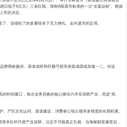
易日低于5亿元）三条红线，堪称A股退市标准的一次“全面达标”。根据
上市的决定。
牌没了、业绩枯了的多重绞杀下无力挣扎、走向退市的定局。
措施、品牌商标败诉、渠道崩坏和巨额亏损等表面成因或加速一二。但这
较高的时间窗口，每次业务切换的核心驱动力并非深耕产业，而是“风
护、产区文化认同、渠道建设、消费者心智占领等多维度的长期积累。
，用资本杠杆代替产业深耕，注定不可能真正扎根。当海银财富爆雷后，