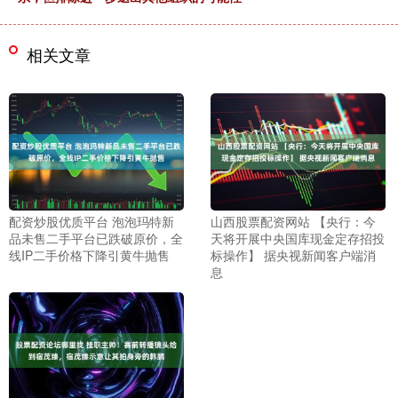
相关文章
配资炒股优质平台 泡泡玛特新
山西股票配资网站 【央行：今
品未售二手平台已跌破原价，全
天将开展中央国库现金定存招投
线IP二手价格下降引黄牛抛售
标操作】 据央视新闻客户端消
息