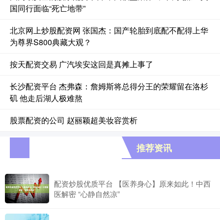
国同行面临“死亡地带”
北京网上炒股配资网 张国杰：国产轮胎到底配不配得上华
为尊界S800典藏大观？
按天配资交易 广汽埃安这回是真摊上事了
长沙配资平台 杰弗森：詹姆斯将总得分王的荣耀留在洛杉
矶 他走后湖人极难熬
股票配资的公司 赵丽颖超美妆容赏析
推荐资讯
配资炒股优质平台 【医养身心】原来如此！中西
医解密 “心静自然凉”